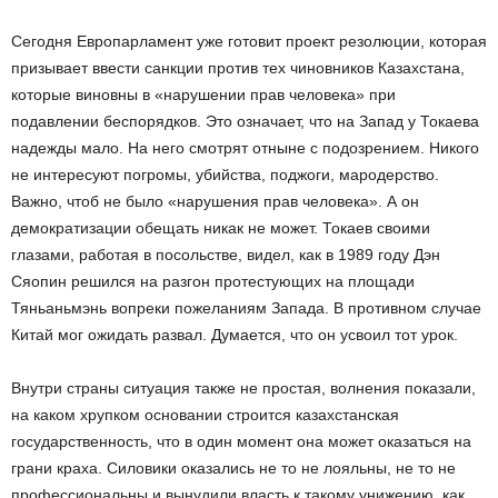
Сегодня Европарламент уже готовит проект резолюции, которая
призывает ввести санкции против тех чиновников Казахстана,
которые виновны в «нарушении прав человека» при
подавлении беспорядков. Это означает, что на Запад у Токаева
надежды мало. На него смотрят отныне с подозрением. Никого
не интересуют погромы, убийства, поджоги, мародерство.
Важно, чтоб не было «нарушения прав человека». А он
демократизации обещать никак не может. Токаев своими
глазами, работая в посольстве, видел, как в 1989 году Дэн
Сяопин решился на разгон протестующих на площади
Тяньаньмэнь вопреки пожеланиям Запада. В противном случае
Китай мог ожидать развал. Думается, что он усвоил тот урок.
Внутри страны ситуация также не простая, волнения показали,
на каком хрупком основании строится казахстанская
государственность, что в один момент она может оказаться на
грани краха. Силовики оказались не то не лояльны, не то не
профессиональны и вынудили власть к такому унижению, как