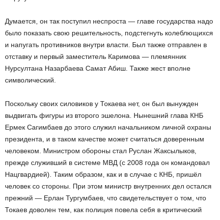
Думается, он так поступил неспроста — главе государства надо
было показать свою решительность, подстегнуть колеблющихся
и напугать противников внутри власти. Был также отправлен в
отставку и первый заместитель Каримова — племянник
Нурсултана Назарбаева Самат Абиш. Также жест вполне
символический.
Поскольку своих силовиков у Токаева нет, он был вынужден
выдвигать фигуры из второго эшелона. Нынешний глава КНБ
Ермек Сагимбаев до этого служил начальником личной охраны
президента, и в таком качестве может считаться доверенным
человеком. Министром обороны стал Руслан Жаксылыков,
прежде служивший в системе МВД (с 2008 года он командовал
Нацгвардией). Таким образом, как и в случае с КНБ, пришёл
человек со стороны. При этом министр внутренних дел остался
прежний — Ерлан Тургумбаев, что свидетельствует о том, что
Токаев доволен тем, как полиция повела себя в критический