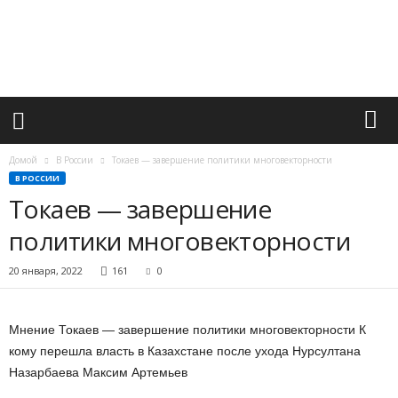
М
и
р
в
а
ж
н
ы
х
Домой
В России
Токаев — завершение политики многовекторности
с
В РОССИИ
о
Токаев — завершение
б
ы
политики многовекторности
т
и
20 января, 2022
161
0
й
Мнение Токаев — завершение политики многовекторности К
кому перешла власть в Казахстане после ухода Нурсултана
Назарбаева Максим Артемьев