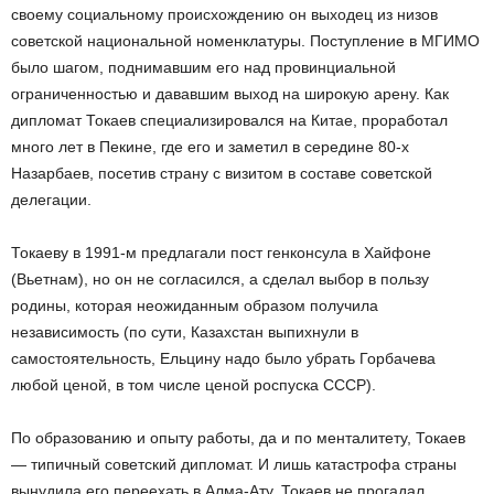
своему социальному происхождению он выходец из низов
советской национальной номенклатуры. Поступление в МГИМО
было шагом, поднимавшим его над провинциальной
ограниченностью и дававшим выход на широкую арену. Как
дипломат Токаев специализировался на Китае, проработал
много лет в Пекине, где его и заметил в середине 80-х
Назарбаев, посетив страну с визитом в составе советской
делегации.
Токаеву в 1991-м предлагали пост генконсула в Хайфоне
(Вьетнам), но он не согласился, а сделал выбор в пользу
родины, которая неожиданным образом получила
независимость (по сути, Казахстан выпихнули в
самостоятельность, Ельцину надо было убрать Горбачева
любой ценой, в том числе ценой роспуска СССР).
По образованию и опыту работы, да и по менталитету, Токаев
— типичный советский дипломат. И лишь катастрофа страны
вынудила его переехать в Алма-Ату. Токаев не прогадал,