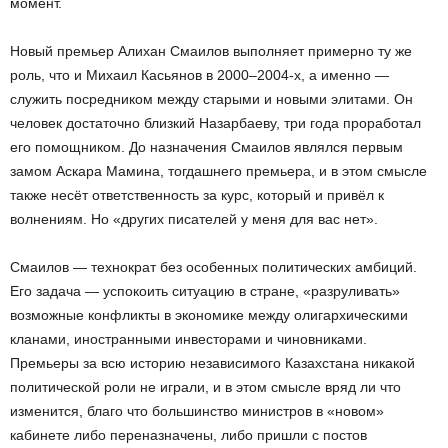
момент.
Новый премьер Алихан Смаилов выполняет примерно ту же
роль, что и Михаил Касьянов в 2000–2004-х, а именно —
служить посредником между старыми и новыми элитами. Он
человек достаточно близкий Назарбаеву, три года проработал
его помощником. До назначения Смаилов являлся первым
замом Аскара Мамина, тогдашнего премьера, и в этом смысле
также несёт ответственность за курс, который и привёл к
волнениям. Но «других писателей у меня для вас нет».
Смаилов — технократ без особенных политических амбиций.
Его задача — успокоить ситуацию в стране, «разруливать»
возможные конфликты в экономике между олигархическими
кланами, иностранными инвесторами и чиновниками.
Премьеры за всю историю независимого Казахстана никакой
политической роли не играли, и в этом смысле вряд ли что
изменится, благо что большинство министров в «новом»
кабинете либо переназначены, либо пришли с постов