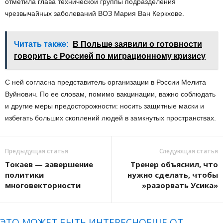
отметила глава технической группы подразделения
чрезвычайных заболеваний ВОЗ Мария Ван Керкхове.
Читать также:
В Польше заявили о готовности
говорить с Россией по миграционному кризису
С ней согласна представитель организации в России Мелита
Вуйнович. По ее словам, помимо вакцинации, важно соблюдать
и другие меры предосторожности: носить защитные маски и
избегать больших скоплений людей в замкнутых пространствах.
Предыдущая статья
Следующая статья
Токаев — завершение
Тренер объяснил, что
политики
нужно сделать, чтобы
многовекторности
»разорвать Усика»
ЭТО МОЖЕТ БЫТЬ ИНТЕРЕСНО
ЕЩЕ ОТ