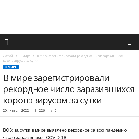
М
и
р
в
а
ж
н
ы
х
Домой
В мире
В мире зарегистрировали рекордное число заразившихся
с
коронавирусом за сутки
о
В МИРЕ
б
В мире зарегистрировали
ы
рекордное число заразившихся
т
и
коронавирусом за сутки
й
20 января, 2022
226
0
ВОЗ: за сутки в мире выявлено рекордное за всю пандемию
число заразившихся COVID-19