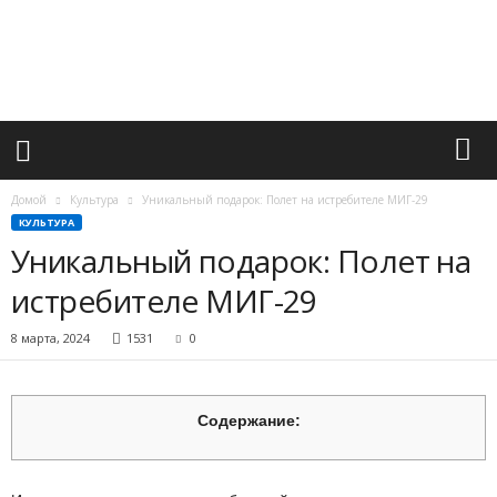
М
и
р
в
а
ж
н
ы
х
Домой
Культура
Уникальный подарок: Полет на истребителе МИГ-29
с
КУЛЬТУРА
о
Уникальный подарок: Полет на
б
ы
истребителе МИГ-29
т
и
8 марта, 2024
1531
0
й
Содержание: