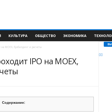
И
КУЛЬТУРА
ОБЩЕСТВО
ЭКОНОМИКА
ТЕХНОЛО
ВЫ
O на MOEX, букбилдинг и расчеты
оходит IPO на MOEX,
счеты
Содержание: