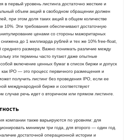
я в первый уровень листинга достаточно жесткие и
альный объем акций в свободном обращении должен
ей, при этом доля таких акций в общем количестве
же 10%. Эти требования обеспечивают достаточную
анипулирование ценами со стороны мажоритарных
снижена до 1 миллиарда рублей и тех же 10% free-float,
й среднего размера. Важно понимать различие между
кольку эти термины часто путают даже опытные
 собой включение ценных бумаг в список биржи и допуск
я как IPO — это процесс первичного размещения и
ожет получить листинг без проведения IPO, если ее
нной международной бирже и соответствуют
м случае речь идет о вторичном или прямом листинге.
тность
ия компании также варьируются по уровням: для
ионировать минимум три года, для второго — один год.
наличие достаточной операционной истории и