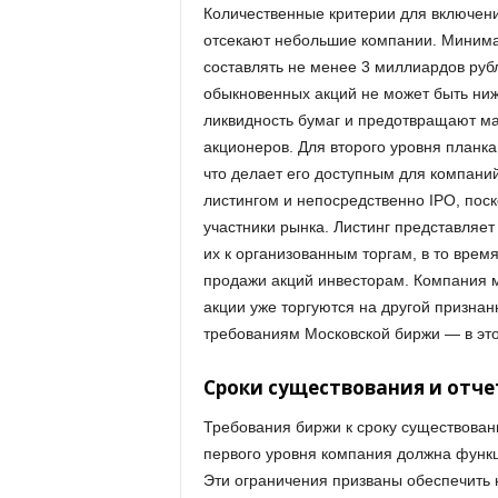
Количественные критерии для включени
отсекают небольшие компании. Миним
составлять не менее 3 миллиардов рубл
обыкновенных акций не может быть ни
ликвидность бумаг и предотвращают м
акционеров. Для второго уровня планка 
что делает его доступным для компани
листингом и непосредственно IPO, пос
участники рынка. Листинг представляет
их к организованным торгам, в то врем
продажи акций инвесторам. Компания м
акции уже торгуются на другой призна
требованиям Московской биржи — в это
Сроки существования и отче
Требования биржи к сроку существован
первого уровня компания должна функц
Эти ограничения призваны обеспечить 