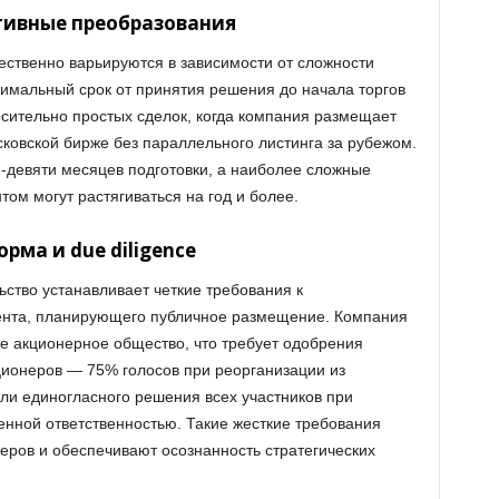
тивные преобразования
ственно варьируются в зависимости от сложности
нимальный срок от принятия решения до начала торгов
осительно простых сделок, когда компания размещает
ковской бирже без параллельного листинга за рубежом.
-девяти месяцев подготовки, а наиболее сложные
ом могут растягиваться на год и более.
ма и due diligence
ство устанавливает четкие требования к
ента, планирующего публичное размещение. Компания
е акционерное общество, что требует одобрения
онеров — 75% голосов при реорганизации из
ли единогласного решения всех участников при
енной ответственностью. Такие жесткие требования
ров и обеспечивают осознанность стратегических