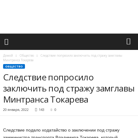
М
и
р
в
а
ж
н
ы
х
Домой
Общество
Следствие попросило заключить под стражу замглавы
с
Минтранса Токарева
о
ОБЩЕСТВО
б
Следствие попросило
ы
заключить под стражу замглавы
т
и
Минтранса Токарева
й
20 января, 2022
143
0
Следствие подало ходатайство о заключении под стражу
замминистра транспорта Владимира Токарева, который