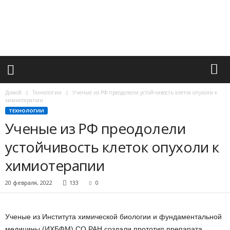
М
и
р
в
а
ж
н
ы
х
Домой
Технологии
Ученые из РФ преодолели устойчивость клеток опухоли к
с
химиотерапии
о
ТЕХНОЛОГИИ
б
Ученые из РФ преодолели
ы
устойчивость клеток опухоли к
т
и
химиотерапии
й
20 февраля, 2022
133
0
Ученые из Института химической биологии и фундаментальной
медицины (ИХБФМ) СО РАН создали прототип препарата,