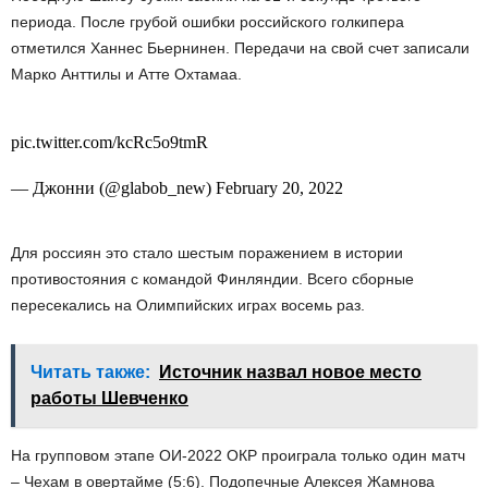
периода. После грубой ошибки российского голкипера
отметился Ханнес Бьернинен. Передачи на свой счет записали
Марко Анттилы и Атте Охтамаа.
pic.twitter.com/kcRc5o9tmR
— Джонни (@glabob_new) February 20, 2022
Для россиян это стало шестым поражением в истории
противостояния с командой Финляндии. Всего сборные
пересекались на Олимпийских играх восемь раз.
Читать также:
Источник назвал новое место
работы Шевченко
На групповом этапе ОИ-2022 ОКР проиграла только один матч
– Чехам в овертайме (5:6). Подопечные Алексея Жамнова