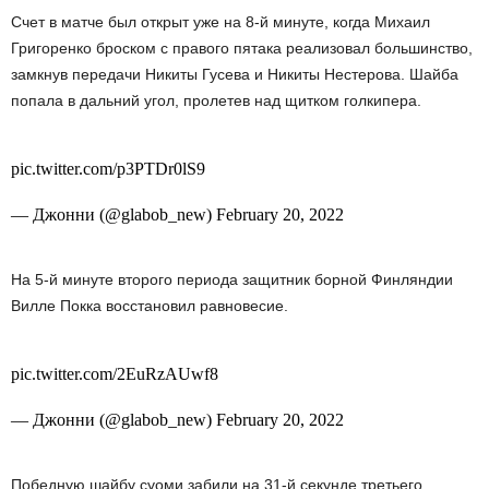
Счет в матче был открыт уже на 8-й минуте, когда Михаил
Григоренко броском с правого пятака реализовал большинство,
замкнув передачи Никиты Гусева и Никиты Нестерова. Шайба
попала в дальний угол, пролетев над щитком голкипера.
pic.twitter.com/p3PTDr0lS9
— Джонни (@glabob_new) February 20, 2022
На 5-й минуте второго периода защитник борной Финляндии
Вилле Покка восстановил равновесие.
pic.twitter.com/2EuRzAUwf8
— Джонни (@glabob_new) February 20, 2022
Победную шайбу суоми забили на 31-й секунде третьего