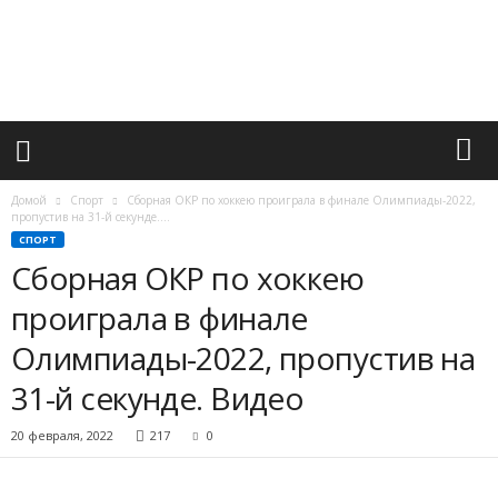
М
и
р
в
а
ж
н
ы
х
Домой
Спорт
Сборная ОКР по хоккею проиграла в финале Олимпиады-2022,
с
пропустив на 31-й секунде....
о
СПОРТ
б
Сборная ОКР по хоккею
ы
проиграла в финале
т
и
Олимпиады-2022, пропустив на
й
31-й секунде. Видео
20 февраля, 2022
217
0