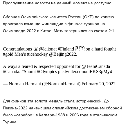
Прослушивание новости на данный момент не доступно
Сборная Олимпийского комитета России (ОКР) по хоккею
проиграла команде Финляндии в финале турнира на
Олимпиаде-2022 в Китае. Матч завершился со счетом 2:1.
Congratulations 👏 @leijonat #Finland 🇫🇮 on a hard fought
#gold Men’s #icehockey @Beijing2022.
Always a feared & respected opponent for @TeamCanada
#Canada. #Suomi #Olympics pic.twitter.com/niEKS3pMy4
— Norman Hermant (@NormanHermant) February 20, 2022
Для финнов эта золотя медаль стала исторической. До
Пекина-2022 наивысшим олимпийским достижением сборной
было «серебро» в Калгари-1988 и 2006 года в итальянском
Турине.