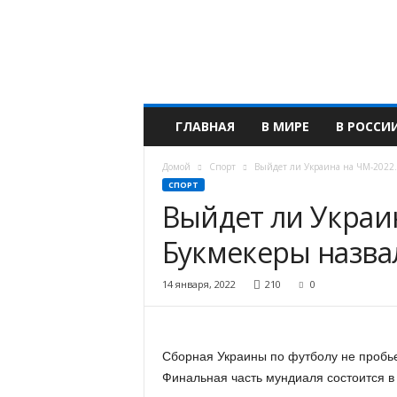
М
и
р
в
а
ж
н
ГЛАВНАЯ
В МИРЕ
В РОССИ
ы
х
Домой
Спорт
Выйдет ли Украина на ЧМ-2022.
с
СПОРТ
о
Выйдет ли Украи
б
ы
Букмекеры назва
т
и
й
14 января, 2022
210
0
Сборная Украины по футболу не пробье
Финальная часть мундиаля состоится в