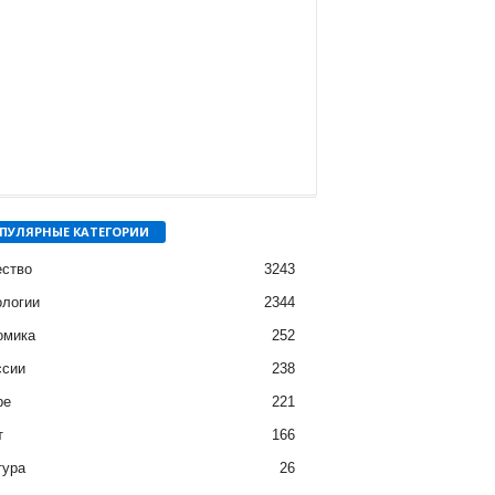
ПУЛЯРНЫЕ КАТЕГОРИИ
ство
3243
ологии
2344
омика
252
ссии
238
ре
221
т
166
тура
26