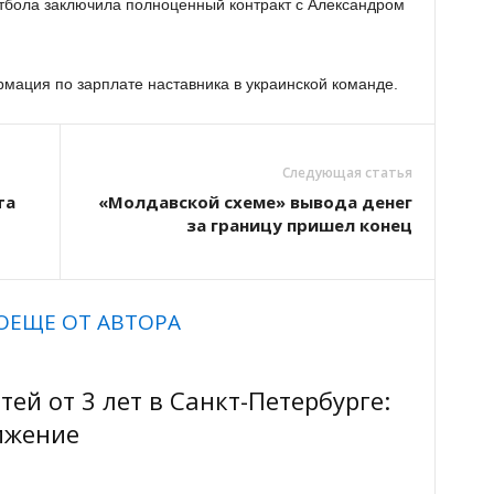
тбола заключила полноценный контракт с Александром
ация по зарплате наставника в украинской команде.
Следующая статья
та
«Молдавской схеме» вывода денег
за границу пришел конец
О
ЕЩЕ ОТ АВТОРА
ей от 3 лет в Санкт-Петербурге:
вижение