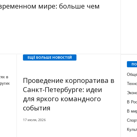
овременном мире: больше чем
ЕЩЁ БОЛЬШЕ НОВОСТЕЙ
ПО
Обще
ях в
Проведение корпоратива в
ругих
Техн
Санкт-Петербурге: идеи
Экон
для яркого командного
В Ро
события
В ми
17 июля, 2026
Спор
Куль