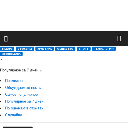
М
и
р
в
а
ж
н
ы
В МИРЕ
В РОССИИ
КУЛЬТУРА
ОБЩЕСТВО
СПОРТ
ТЕХНОЛОГИИ
х
ЭКОНОМИКА
с
о
б
Популярное за 7 дней
ы
т
Последнее
и
Обсуждаемые посты
й
Самое популярное
Популярное за 7 дней
По оценкам в отзывах
Случайно