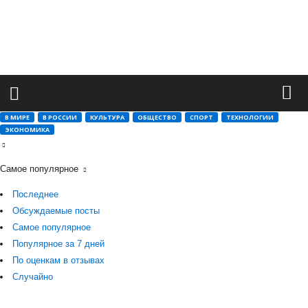
М
и
р
в
а
ж
н
ы
В МИРЕ
В РОССИИ
КУЛЬТУРА
ОБЩЕСТВО
СПОРТ
ТЕХНОЛОГИИ
х
ЭКОНОМИКА
с
о
б
Самое популярное
ы
т
Последнее
и
Обсуждаемые посты
й
Самое популярное
Популярное за 7 дней
По оценкам в отзывах
Случайно