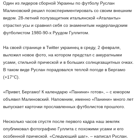
Один из лидеров сборной Украины по футболу Руслан
Малиновский решил поэкспериментировать со своим внешним
видом. 28-летний полузащитник итальянской «Аталанты»
отрастил усы и сравнил себя со знаменитым нидерландским
футболистом 1980-90-х Руудом Гуллитом.
На своей странице в Twitter украинец в среду, 2 февраля,
выложил новое фото, на котором предстал с аккуратными
усами, стильной прической и в больших солнцезащитных очках.
В таком виде Руслан порадовался теплой погоде в Бергамо
(+17°С).
«Привет, Бергамо! К календарю «Панини» готов», – с юмором
объявил Малиновский. Напомним, именно «Панини» много лет
выпускает карточки прославленных футболистов прошлого.
Несколько часов спустя после первого кадра наш земляк
опубликовал фотографию Гуллита с похожими усами и его
особенной прической. «Следующий шаг», – написал Руслан,