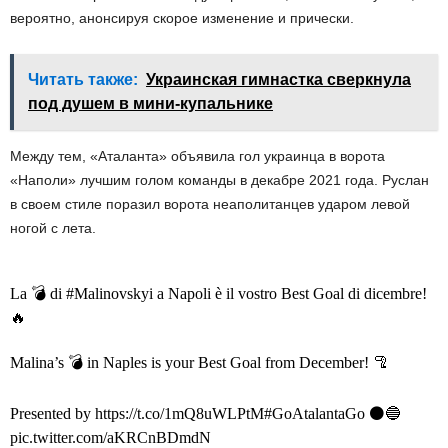
вероятно, анонсируя скорое изменение и прически.
Читать также:
Украинская гимнастка сверкнула
под душем в мини-купальнике
Между тем, «Аталанта» объявила гол украинца в ворота
«Наполи» лучшим голом команды в декабре 2021 года. Руслан
в своем стиле поразил ворота неаполитанцев ударом левой
ногой с лета.
La 💣 di #Malinovskyi a Napoli è il vostro Best Goal di dicembre!
🔥
Malina’s 💣 in Naples is your Best Goal from December! 🦿
Presented by https://t.co/1mQ8uWLPtM#GoAtalantaGo ⚫️🔵
pic.twitter.com/aKRCnBDmdN