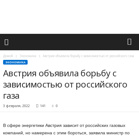
М
и
р
в
а
ж
н
ы
х
Домой
Экономика
Австрия объявила борьбу с зависимостью от российского газа
с
ЭКОНОМИКА
о
Австрия объявила борьбу с
б
ы
зависимостью от российского
т
газа
и
й
3 февраля, 2022
141
0
В сфере энергетики Австрия зависит от российских газовых
компаний, но намерена с этим бороться, заявила министр по