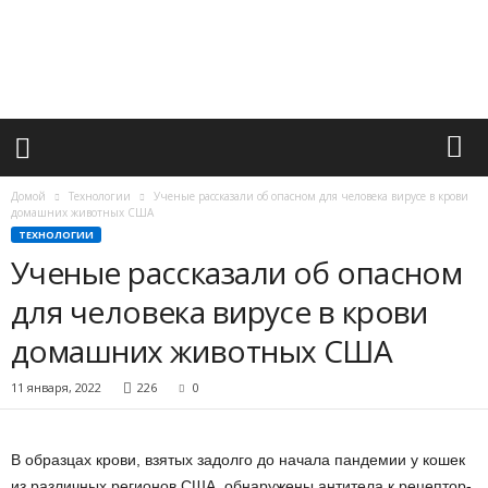
М
и
р
в
а
ж
н
ы
х
Домой
Технологии
Ученые рассказали об опасном для человека вирусе в крови
с
домашних животных США
о
ТЕХНОЛОГИИ
б
Ученые рассказали об опасном
ы
для человека вирусе в крови
т
и
домашних животных США
й
11 января, 2022
226
0
В образцах крови, взятых задолго до начала пандемии у кошек
из различных регионов США, обнаружены антитела к рецептор-