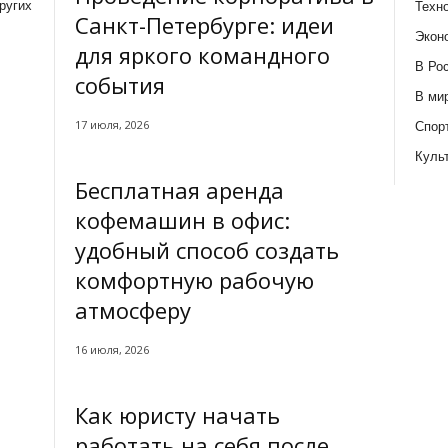
ругих
Техн
Санкт-Петербурге: идеи
Экон
для яркого командного
В Ро
события
В ми
17 июля, 2026
Спор
Куль
Бесплатная аренда
кофемашин в офис:
удобный способ создать
комфортную рабочую
атмосферу
16 июля, 2026
Как юристу начать
работать на себя после