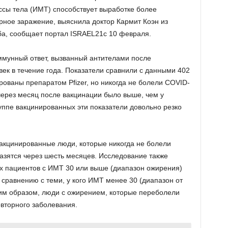
сы тела (ИМТ) способствует выработке более
рное заражение, выяснила доктор Кармит Коэн из
ба, сообщает портал ISRAEL21c 10 февраля.
ммунный ответ, вызванный антителами после
ек в течение года. Показатели сравнили с данными 402
ованы препаратом Pfizer, но никогда не болели COVID-
 через месяц после вакцинации было выше, чем у
уппе вакцинированных эти показатели довольно резко
акцинированные люди, которые никогда не болели
азятся через шесть месяцев. Исследование также
их пациентов с ИМТ 30 или выше (диапазон ожирения)
сравнению с теми, у кого ИМТ менее 30 (диапазон от
ким образом, люди с ожирением, которые переболели
вторного заболевания.