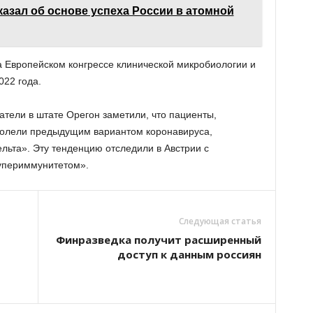
казал об основе успеха России в атомной
а Европейском конгрессе клинической микробиологии и
22 года.
атели в штате Орегон заметили, что пациенты,
еболели предыдущим вариантом коронавируса,
льта». Эту тенденцию отследили в Австрии с
упериммунитетом».
Следующая статья
Финразведка получит расширенный
доступ к данным россиян