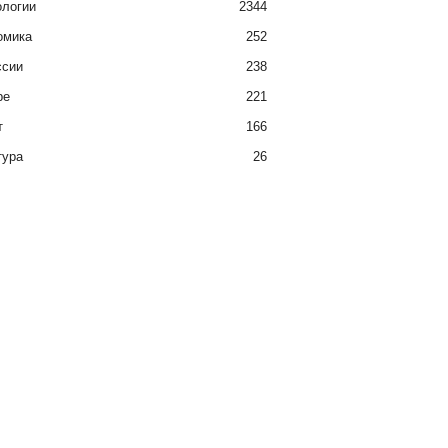
ологии
2344
омика
252
ссии
238
ре
221
т
166
тура
26