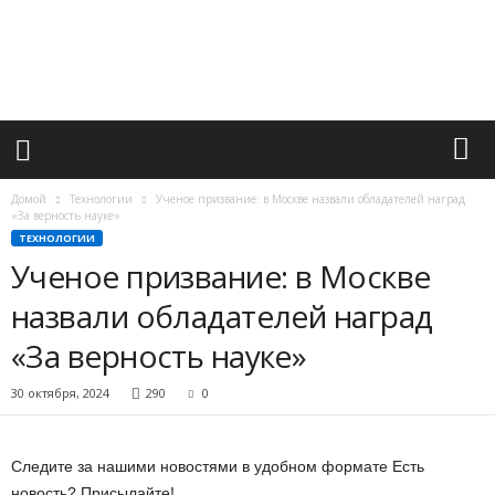
М
и
р
в
а
ж
н
ы
х
Домой
Технологии
Ученое призвание: в Москве назвали обладателей наград
с
«За верность науке»
о
ТЕХНОЛОГИИ
б
Ученое призвание: в Москве
ы
назвали обладателей наград
т
и
«За верность науке»
й
30 октября, 2024
290
0
Следите за нашими новостями в удобном формате Есть
новость? Присылайте!