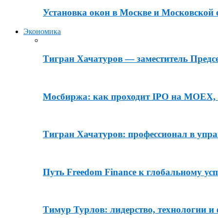
Установка окон в Москве и Московской 
Экономика
Тигран Хачатуров — заместитель Пред
Мосбиржа: как проходит IPO на MOEX, 
Тигран Хачатуров: профессионал в уп
Путь Freedom Finance к глобальному усп
Тимур Турлов: лидерство, технологии и 