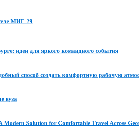
теле МИГ-29
урге: идеи для яркого командного события
удобный способ создать комфортную рабочую атмо
е вуза
: A Modern Solution for Comfortable Travel Across Geo