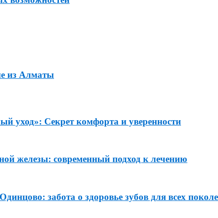
ие из Алматы
ый уход»: Секрет комфорта и уверенности
ной железы: современный подход к лечению
динцово: забота о здоровье зубов для всех покол