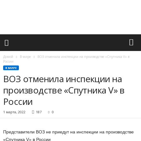
М
и
р
в
а
ж
н
ы
х
Домой
В мире
ВОЗ отменила инспекции на производстве «Спутника V» в
с
России
о
В МИРЕ
б
ВОЗ отменила инспекции на
ы
производстве «Спутника V» в
т
и
России
й
1 марта, 2022
187
0
Представители ВОЗ не приедут на инспекции на производстве
«Спутника V» в России