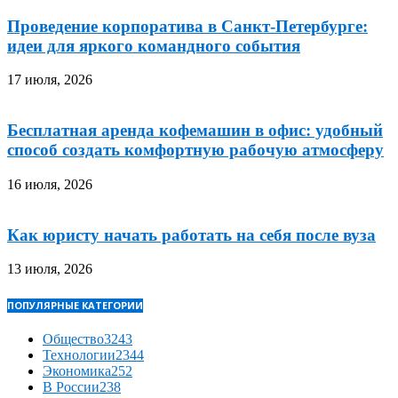
Проведение корпоратива в Санкт-Петербурге:
идеи для яркого командного события
17 июля, 2026
Бесплатная аренда кофемашин в офис: удобный
способ создать комфортную рабочую атмосферу
16 июля, 2026
Как юристу начать работать на себя после вуза
13 июля, 2026
ПОПУЛЯРНЫЕ КАТЕГОРИИ
Общество
3243
Технологии
2344
Экономика
252
В России
238