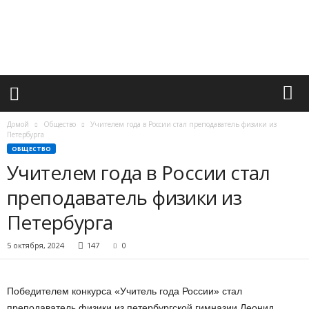
М
и
р
в
а
ж
н
ы
х
Домой
Общество
Учителем года в России стал преподаватель физики из
с
Петербурга
о
ОБЩЕСТВО
б
Учителем года в России стал
ы
преподаватель физики из
т
и
Петербурга
й
5 октября, 2024
147
0
Победителем конкурса «Учитель года России» стал
преподаватель физики из петербургской гимназии Леонид