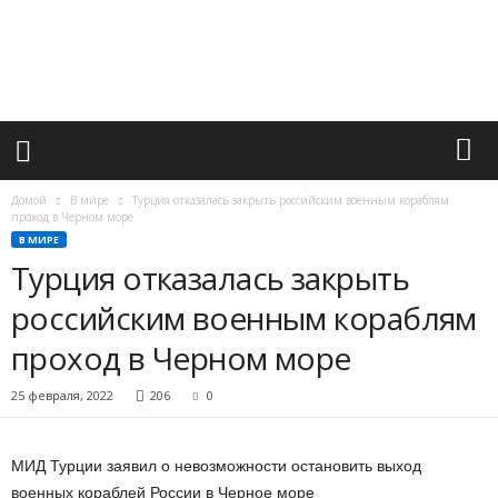
М
и
р
в
а
ж
н
ы
х
Домой
В мире
Турция отказалась закрыть российским военным кораблям
с
проход в Черном море
о
В МИРЕ
б
Турция отказалась закрыть
ы
российским военным кораблям
т
и
проход в Черном море
й
25 февраля, 2022
206
0
МИД Турции заявил о невозможности остановить выход
военных кораблей России в Черное море