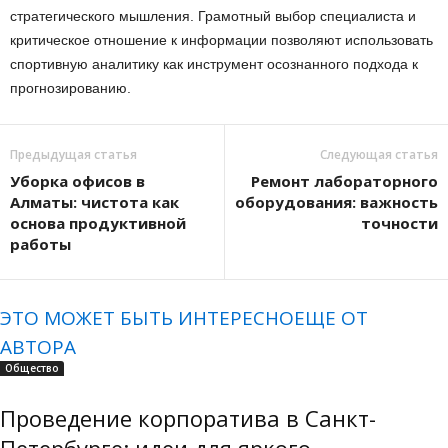
стратегического мышления. Грамотный выбор специалиста и
критическое отношение к информации позволяют использовать
спортивную аналитику как инструмент осознанного подхода к
прогнозированию.
Предыдущая статья
Следующая статья
Уборка офисов в
Ремонт лабораторного
Алматы: чистота как
оборудования: важность
основа продуктивной
точности
работы
ЭТО МОЖЕТ БЫТЬ ИНТЕРЕСНО
ЕЩЕ ОТ
АВТОРА
Общество
Проведение корпоратива в Санкт-