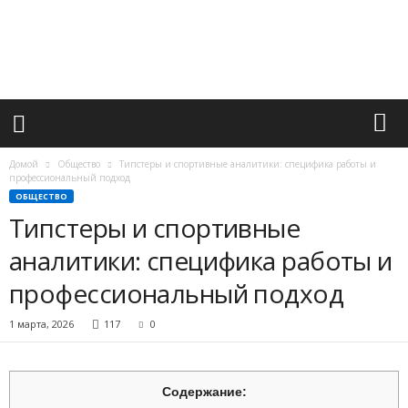
М
и
р
в
а
ж
н
ы
х
Домой
Общество
Типстеры и спортивные аналитики: специфика работы и
с
профессиональный подход
о
ОБЩЕСТВО
б
Типстеры и спортивные
ы
аналитики: специфика работы и
т
и
профессиональный подход
й
1 марта, 2026
117
0
Содержание: