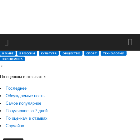
М
и
р
в
а
ж
н
ы
В МИРЕ
В РОССИИ
КУЛЬТУРА
ОБЩЕСТВО
СПОРТ
ТЕХНОЛОГИИ
х
ЭКОНОМИКА
с
о
б
По оценкам в отзывах
ы
т
Последнее
и
Обсуждаемые посты
й
Самое популярное
Популярное за 7 дней
По оценкам в отзывах
Случайно