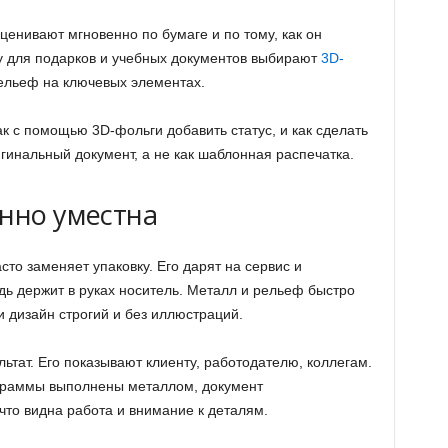
ценивают мгновенно по бумаге и по тому, как он
му для подарков и учебных документов выбирают
3D-
ельеф на ключевых элементах.
ак с помощью 3D-фольги добавить статус, и как сделать
игинальный документ, а не как шаблонная распечатка.
енно уместна
то заменяет упаковку. Его дарят на сервис и
дь держит в руках носитель. Металл и рельеф быстро
 дизайн строгий и без иллюстраций.
ьтат. Его показывают клиенту, работодателю, коллегам.
ограммы выполнены металлом, документ
что видна работа и внимание к деталям.