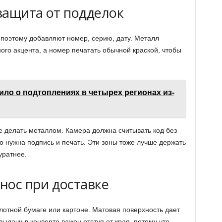
защита от подделок
 поэтому добавляют номер, серию, дату. Металл
ного акцента, а номер печатать обычной краской, чтобы
ло о подтоплениях в четырех регионах из-
е делать металлом. Камера должна считывать код без
о нужна подпись и печать. Эти зоны тоже лучше держать
уратнее.
знос при доставке
отной бумаге или картоне. Матовая поверхность дает
выдачи в конверте важен отступ от края, потому что