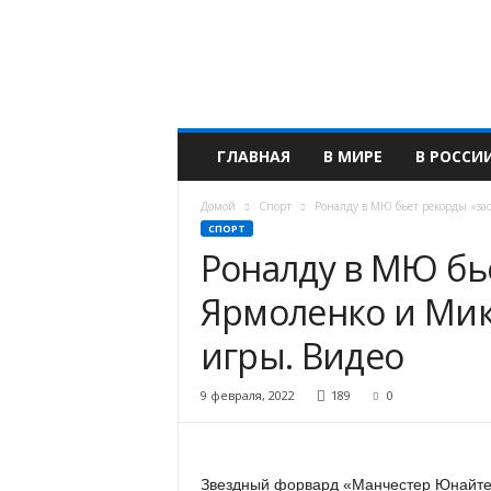
М
и
р
в
а
ж
н
ГЛАВНАЯ
В МИРЕ
В РОССИ
ы
х
Домой
Спорт
Роналду в МЮ бьет рекорды »зас
с
СПОРТ
о
Роналду в МЮ бье
б
ы
Ярмоленко и Мик
т
и
игры. Видео
й
9 февраля, 2022
189
0
Звездный форвард «Манчестер Юнайтед