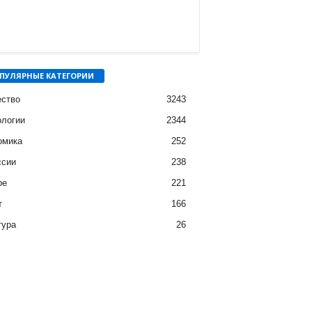
ПУЛЯРНЫЕ КАТЕГОРИИ
ство
3243
ологии
2344
омика
252
ссии
238
ре
221
т
166
тура
26