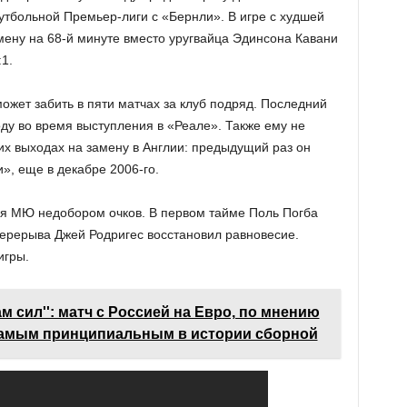
утбольной Премьер-лиги с «Бернли». В игре с худшей
ену на 68-й минуте вместо уругвайца Эдинсона Кавани
1.
ожет забить в пяти матчах за клуб подряд. Последний
оду во время выступления в «Реале». Также ему не
их выходах на замену в Англии: предыдущий раз он
», еще в декабре 2006-го.
ля МЮ недобором очков. В первом тайме Поль Погба
перерыва Джей Родригес восстановил равновесие.
игры.
ам сил'': матч с Россией на Евро, по мнению
 самым принципиальным в истории сборной