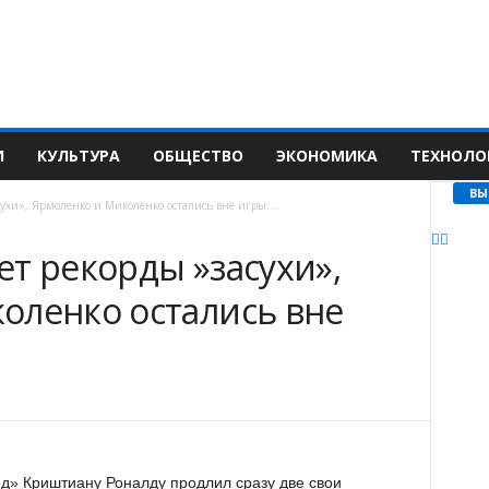
И
КУЛЬТУРА
ОБЩЕСТВО
ЭКОНОМИКА
ТЕХНОЛО
ВЫ
ухи», Ярмоленко и Миколенко остались вне игры....
т рекорды »засухи»,
оленко остались вне
» Криштиану Роналду продлил сразу две свои