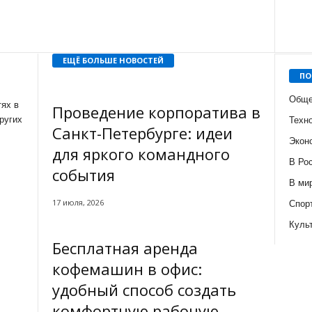
ЕЩЁ БОЛЬШЕ НОВОСТЕЙ
ПО
Обще
ях в
Проведение корпоратива в
ругих
Техн
Санкт-Петербурге: идеи
Экон
для яркого командного
В Ро
события
В ми
17 июля, 2026
Спор
Куль
Бесплатная аренда
кофемашин в офис:
удобный способ создать
комфортную рабочую