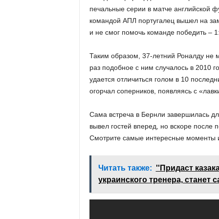
печальные серии в матче английской ф
командой АПЛ португалец вышел на зам
и не смог помочь команде победить – 1:
Таким образом, 37-летний Роналду не м
раз подобное с ним случалось в 2010 г
удается отличиться голом в 10 последн
огорчал соперников, появляясь с «лавки
Сама встреча в Бернли завершилась д
вывел гостей вперед, но вскоре после 
Смотрите самые интересные моменты 
Читать также:
''Придаст казак
украинского тренера, станет