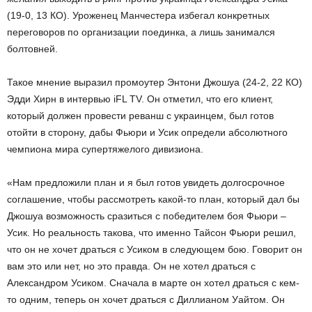
(19-0, 13 КО). Уроженец Манчестера избегал конкретных
переговоров по организации поединка, а лишь занимался
болтовней.
Такое мнение выразил промоутер Энтони Джошуа (24-2, 22 КО)
Эдди Хирн в интервью iFL TV. Он отметил, что его клиент,
который должен провести реванш с украинцем, был готов
отойти в сторону, дабы Фьюри и Усик определи абсолютного
чемпиона мира супертяжелого дивизиона.
«Нам предложили план и я был готов увидеть долгосрочное
соглашение, чтобы рассмотреть какой-то план, который дал бы
Джошуа возможность сразиться с победителем боя Фьюри –
Усик. Но реальность такова, что именно Тайсон Фьюри решил,
что он не хочет драться с Усиком в следующем бою. Говорит он
вам это или нет, но это правда. Он не хотел драться с
Александром Усиком. Сначала в марте он хотел драться с кем-
то одним, теперь он хочет драться с Диллианом Уайтом. Он