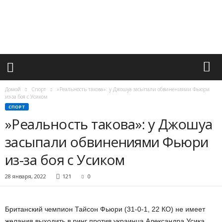
М
и
р
в
а
ж
н
ы
х
Домой
Спорт
»Реальность такова»: у Джошуа засыпали обвинениями Фьюри
с
из-за боя с Усиком
о
СПОРТ
б
»Реальность такова»: у Джошуа
ы
засыпали обвинениями Фьюри
т
и
из-за боя с Усиком
й
28 января, 2022
121
0
Британский чемпион Тайсон Фьюри (31-0-1, 22 КО) не имеет
желания выходить в ринг против украинца Александра Усика