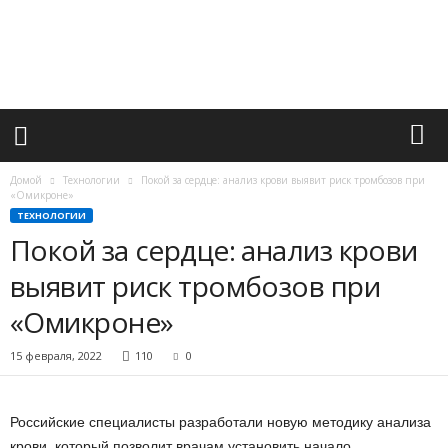
М
и
р
в
а
ж
н
ы
х
Домой
Технологии
Покой за сердце: анализ крови выявит риск тромбозов при
с
«Омикроне»
о
ТЕХНОЛОГИИ
б
Покой за сердце: анализ крови
ы
выявит риск тромбозов при
т
и
«Омикроне»
й
15 февраля, 2022
110
0
Российские специалисты разработали новую методику анализа
крови, который позволит врачам установить начало