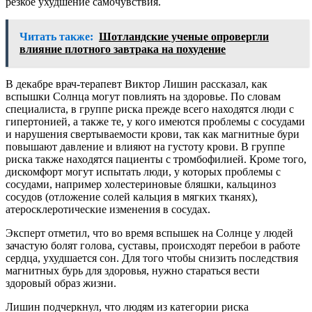
резкое ухудшение самочувствия.
Читать также:
Шотландские ученые опровергли
влияние плотного завтрака на похудение
В декабре врач-терапевт Виктор Лишин рассказал, как
вспышки Солнца могут повлиять на здоровье. По словам
специалиста, в группе риска прежде всего находятся люди с
гипертонией, а также те, у кого имеются проблемы с сосудами
и нарушения свертываемости крови, так как магнитные бури
повышают давление и влияют на густоту крови. В группе
риска также находятся пациенты с тромбофилией. Кроме того,
дискомфорт могут испытать люди, у которых проблемы с
сосудами, например холестериновые бляшки, кальциноз
сосудов (отложение солей кальция в мягких тканях),
атеросклеротические изменения в сосудах.
Эксперт отметил, что во время вспышек на Солнце у людей
зачастую болят голова, суставы, происходят перебои в работе
сердца, ухудшается сон. Для того чтобы снизить последствия
магнитных бурь для здоровья, нужно стараться вести
здоровый образ жизни.
Лишин подчеркнул, что людям из категории риска