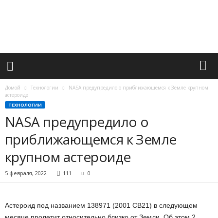
М
и
р
в
а
ж
н
ы
х
Домой
Технологии
NASA предупредило о приближающемся к Земле крупном
с
астероиде
о
ТЕХНОЛОГИИ
б
NASA предупредило о
ы
приближающемся к Земле
т
и
крупном астероиде
й
5 февраля, 2022
111
0
Астероид под названием 138971 (2001 CB21) в следующем
месяце пролетит относительно близко от Земли. Об этом 2