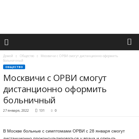
М
и
р
в
а
ж
н
ы
х
Домой
Общество
Москвичи с ОРВИ смогут дистанционно оформить
с
больничный
о
ОБЩЕСТВО
б
Москвичи с ОРВИ смогут
ы
дистанционно оформить
т
и
больничный
й
27 января, 2022
131
0
В Москве больные с симптомами ОРВИ с 28 января смогут
дистанционно проконсультироваться у врача и открыть