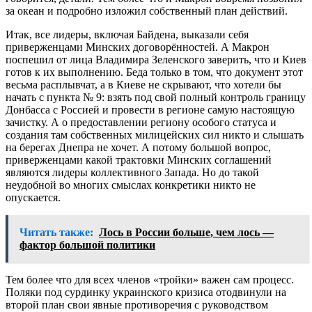
за океан и подробно изложил собственный план действий.
Итак, все лидеры, включая Байдена, выказали себя
приверженцами Минских договорённостей. А Макрон
поспешил от лица Владимира Зеленского заверить, что и Киев
готов к их выполнению. Беда только в том, что документ этот
весьма расплывчат, а в Киеве не скрывают, что хотели бы
начать с пункта № 9: взять под свой полный контроль границу
Донбасса с Россией и провести в регионе самую настоящую
зачистку. А о предоставлении региону особого статуса и
создания там собственных милицейских сил никто и слышать
на берегах Днепра не хочет. А потому большой вопрос,
приверженцами какой трактовки Минских соглашений
являются лидеры коллективного Запада. Но до такой
неудобной во многих смыслах конкретики никто не
опускается.
Читать также:
Лось в России больше, чем лось —
фактор большой политики
Тем более что для всех членов «тройки» важен сам процесс.
Поляки под сурдинку украинского кризиса отодвинули на
второй план свои явные противоречия с руководством