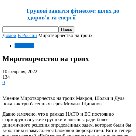
Групові заняття фітнесом: шлях до
здоров’я та енергії
Домой
В России
Миротворчество на троих
В России
Миротворчество на троих
10 февраля, 2022
134
0
Мнение Миротворчество на троих Макрон, Шольц и Дуда
пока как три басенных героя Михаил Щипанов
Давно замечено, что в рамках НАТО и ЕС постоянно
формируются узкие группки и альянсы ради более
динамичного решения определённых задач, которые были бы
заболтаны и замусолены блоковой бюрократией. Вот и теперь
так называемый «Веймарский треугольник» в лице лидеров