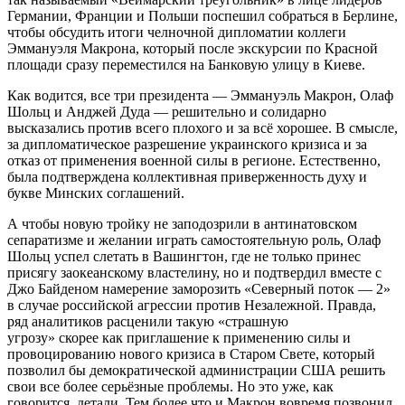
Германии, Франции и Польши поспешил собраться в Берлине,
чтобы обсудить итоги челночной дипломатии коллеги
Эммануэля Макрона, который после экскурсии по Красной
площади сразу переместился на Банковую улицу в Киеве.
Как водится, все три президента — Эммануэль Макрон, Олаф
Шольц и Анджей Дуда — решительно и солидарно
высказались против всего плохого и за всё хорошее. В смысле,
за дипломатическое разрешение украинского кризиса и за
отказ от применения военной силы в регионе. Естественно,
была подтверждена коллективная приверженность духу и
букве Минских соглашений.
А чтобы новую тройку не заподозрили в антинатовском
сепаратизме и желании играть самостоятельную роль, Олаф
Шольц успел слетать в Вашингтон, где не только принес
присягу заокеанскому властелину, но и подтвердил вместе с
Джо Байденом намерение заморозить «Северный поток — 2»
в случае российской агрессии против Незалежной. Правда,
ряд аналитиков расценили такую «страшную
угрозу» скорее как приглашение к применению силы и
провоцированию нового кризиса в Старом Свете, который
позволил бы демократической администрации США решить
свои все более серьёзные проблемы. Но это уже, как
говорится, детали. Тем более что и Макрон вовремя позвонил