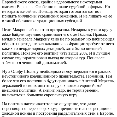
Европейского союза, крайне недовольного некоторыми
шагами Варшавы. Особенно в плане судебной реформы. Но
не карать же сейчас Польшу, которая готовится вот-вот
принять миллионы украинских беженцев. И не лишать же её
в такой обстановке традиционных субсидий.
Цели Макрона абсолютно прозрачны. Недаром в узком кругу
даже Байден шутливо сравнивает его с де Голлем. Правда,
мундир генерала Макрону явно не по размеру, но набирающая
обороты президентская кампания во Франции требует от него
каких-то неординарных демаршей, хотя бы во внешней
политике. Пока же его рейтинг чуть выше 20%. И в лучшем
случае ему гарантирован выход во второй тур. Поневоле
займешься челночной дипломатией.
Ну а Олафу Шольцу необходимо самоутверждаться в рамках
неустойчивого коалиционного правительства Германии. Тем
более что его постоянно будут сравнивать с Ангелой Меркель,
державшей в своих опытных руках вожжи европейской
внешней политики. А значит, надо, не теряя времени,
включаться в большую европейскую игру.
На позитив настраивает только ощущение, что даже
переговоры о переговорах куда предпочтительнее рецидивов
холодной войны и построения разделительных стен в Европе.