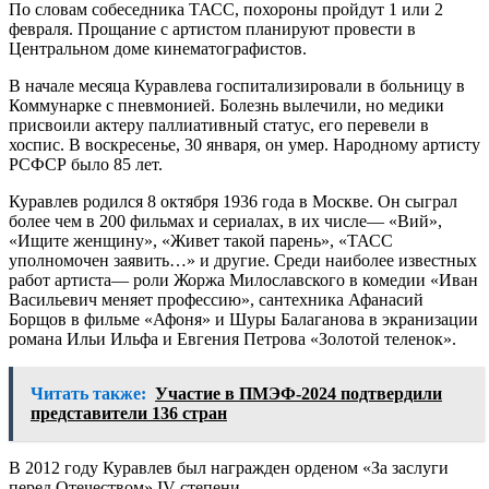
По словам собеседника ТАСС, похороны пройдут 1 или 2
февраля. Прощание с артистом планируют провести в
Центральном доме кинематографистов.
В начале месяца Куравлева госпитализировали в больницу в
Коммунарке с пневмонией. Болезнь вылечили, но медики
присвоили актеру паллиативный статус, его перевели в
хоспис. В воскресенье, 30 января, он умер. Народному артисту
РСФСР было 85 лет.
Куравлев родился 8 октября 1936 года в Москве. Он сыграл
более чем в 200 фильмах и сериалах, в их числе— «Вий»,
«Ищите женщину», «Живет такой парень», «ТАСС
уполномочен заявить…» и другие. Среди наиболее известных
работ артиста— роли Жоржа Милославского в комедии «Иван
Васильевич меняет профессию», сантехника Афанасий
Борщов в фильме «Афоня» и Шуры Балаганова в экранизации
романа Ильи Ильфа и Евгения Петрова «Золотой теленок».
Читать также:
Участие в ПМЭФ-2024 подтвердили
представители 136 стран
В 2012 году Куравлев был награжден орденом «За заслуги
перед Отечеством» IV степени.