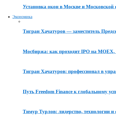
Установка окон в Москве и Московской 
Экономика
Тигран Хачатуров — заместитель Пред
Мосбиржа: как проходит IPO на MOEX, 
Тигран Хачатуров: профессионал в уп
Путь Freedom Finance к глобальному усп
Тимур Турлов: лидерство, технологии и 