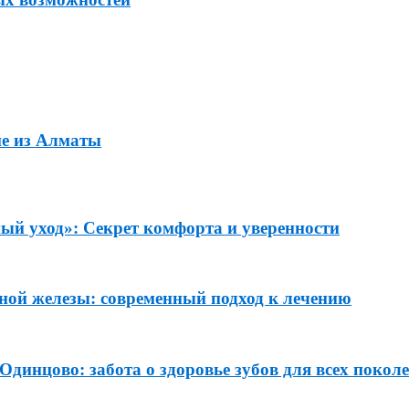
ие из Алматы
ый уход»: Секрет комфорта и уверенности
ной железы: современный подход к лечению
динцово: забота о здоровье зубов для всех покол