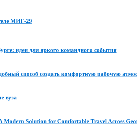
теле МИГ-29
урге: идеи для яркого командного события
удобный способ создать комфортную рабочую атмо
е вуза
: A Modern Solution for Comfortable Travel Across Geo