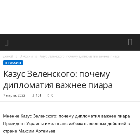
М
и
р
в
а
ж
н
ы
х
Домой
В России
Казус Зеленского: почему дипломатия важнее пиара
с
В РОССИИ
о
Казус Зеленского: почему
б
ы
дипломатия важнее пиара
т
и
7 марта, 2022
151
0
й
Мнение Казус Зеленского: почему дипломатия важнее пиара
Президент Украины имел шанс избежать военных действий в
стране Максим Артемьев