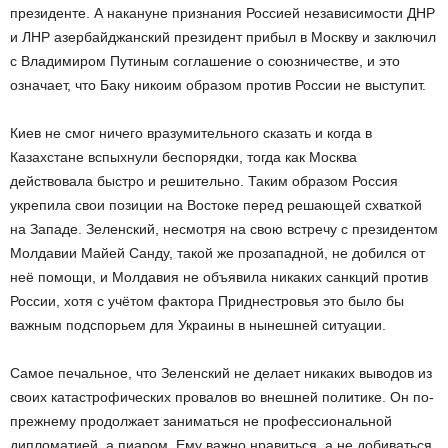
президенте. А накануне признания Россией независимости ДНР
и ЛНР азербайджанский президент прибыл в Москву и заключил
с Владимиром Путиным соглашение о союзничестве, и это
означает, что Баку никоим образом против России не выступит.
Киев не смог ничего вразумительного сказать и когда в
Казахстане вспыхнули беспорядки, тогда как Москва
действовала быстро и решительно. Таким образом Россия
укрепила свои позиции на Востоке перед решающей схваткой
на Западе. Зеленский, несмотря на свою встречу с президентом
Молдавии Майей Санду, такой же прозападной, не добился от
неё помощи, и Молдавия не объявила никаких санкций против
России, хотя с учётом фактора Приднестровья это было бы
важным подспорьем для Украины в нынешней ситуации.
Самое печальное, что Зеленский не делает никаких выводов из
своих катастрофических провалов во внешней политике. Он по-
прежнему продолжает заниматься не профессиональной
дипломатией, а пиаром. Ему важно нравиться, а не добиваться