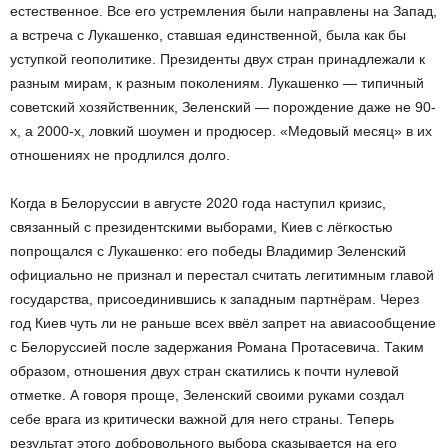
естественное. Все его устремления были направлены на Запад,
а встреча с Лукашенко, ставшая единственной, была как бы
уступкой геополитике. Президенты двух стран принадлежали к
разным мирам, к разным поколениям. Лукашенко — типичный
советский хозяйственник, Зеленский — порождение даже не 90-
х, а 2000-х, ловкий шоумен и продюсер. «Медовый месяц» в их
отношениях не продлился долго.
Когда в Белоруссии в августе 2020 года наступил кризис,
связанный с президентскими выборами, Киев с лёгкостью
попрощался с Лукашенко: его победы Владимир Зеленский
официально не признал и перестал считать легитимным главой
государства, присоединившись к западным партнёрам. Через
год Киев чуть ли не раньше всех ввёл запрет на авиасообщение
с Белоруссией после задержания Романа Протасевича. Таким
образом, отношения двух стран скатились к почти нулевой
отметке. А говоря проще, Зеленский своими руками создал
себе врага из критически важной для него страны. Теперь
результат этого добровольного выбора сказывается на его