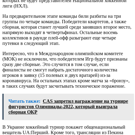
которых не будет представителей Национальной хоккейной
лиги (НХЛ).
На предварительном этапе команды били разбиты на три
группы по четыре команды. Победители квартетов, а также
сборная, которая станет лучшей среди занявших второе место,
напрямую выходят в четвертьфинал. Остальные восемь
коллективов в раунде плей-офф разыграют еще четыре
путевки в следующий этап.
Интересно, что в Международном олимпийском комитете
(МОК) не исключили, что победителем Игр будут признаны
сразу две сборные. Это случится в том случае, если
финалисты не смогут набрать достаточного количества
игроков в заявку (15 полевых и двух вратарей) из-за
коронавируса. На остальных этапах кроме матча за «бронзу»,
в таких случаях будут засчитывать техническое поражение.
Читать также:
CAS запретил награждение на турнире
фигуристов Олимпиады-2022, который выиграла
сборная ОКР
В Украине хоккейный турнир покажет общенациональный
вещатель UA:Перший. Кроме того, трансляции из Пекина