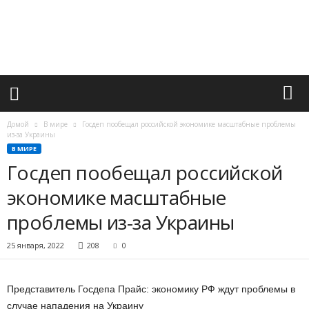
М
и
р
в
а
ж
н
ы
х
Домой
В мире
Госдеп пообещал российской экономике масштабные проблемы
с
из-за Украины
о
В МИРЕ
б
Госдеп пообещал российской
ы
экономике масштабные
т
и
проблемы из-за Украины
й
25 января, 2022
208
0
Представитель Госдепа Прайс: экономику РФ ждут проблемы в
случае нападения на Украину