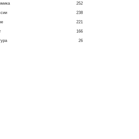
омика
252
ссии
238
ре
221
т
166
тура
26