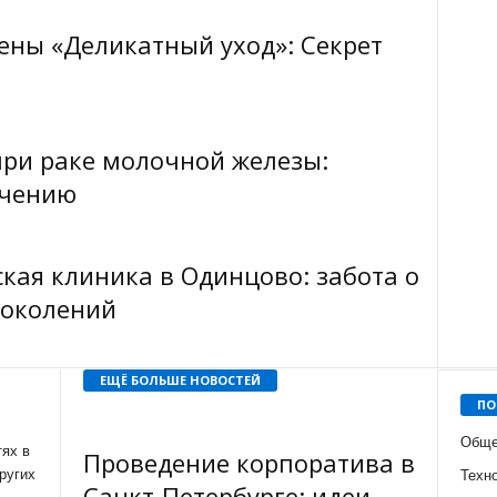
ены «Деликатный уход»: Секрет
при раке молочной железы:
ечению
кая клиника в Одинцово: забота о
поколений
ЕЩЁ БОЛЬШЕ НОВОСТЕЙ
ПО
Обще
ях в
Проведение корпоратива в
ругих
Техн
Санкт-Петербурге: идеи