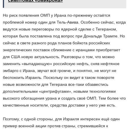
симптомах «омикрона»
Но риск появления ОМП у Ирана по-прежнему остаётся
проблемой номер один для Тель-Авива. Особенно сейчас, когда
ведутся новые переговоры по ядерной сделке с Тегераном,
которая была поставлена под вопрос при Дональде Трампе. Но
сейчас в свете разного рода планов бойкота российских
энергетических поставок сближение с иранцами приобретает
для США новую актуальность. Разговоры о том, что можно
заменить «выпадающую» российскую нефть, сняв нефтяное
эмбарго с Ирана, звучат всё громче, и понятно, не могут не
беспокоить Израиль. Поскольку он видит в таком повороте
новые возможности для Тегерана все-таки обзавестись
дополнительными «центрифугами», новыми технологиями
высокого обогащения урана и создать своё ОМП. Тем более что
качественные носители, средства доставки у него уже есть.
Поэтому, с одной стороны, для Израиля интересен ещё один
пример военной акции против страны, стремившейся к