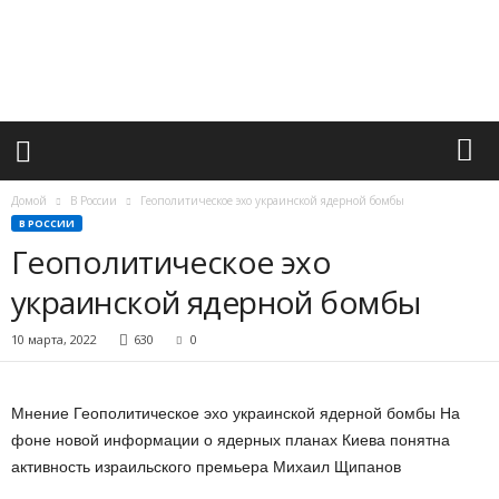
М
и
р
в
а
ж
н
ы
х
Домой
В России
Геополитическое эхо украинской ядерной бомбы
с
В РОССИИ
о
Геополитическое эхо
б
ы
украинской ядерной бомбы
т
и
10 марта, 2022
630
0
й
Мнение Геополитическое эхо украинской ядерной бомбы На
фоне новой информации о ядерных планах Киева понятна
активность израильского премьера Михаил Щипанов