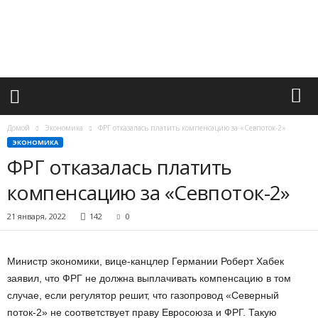
М
и
р
в
а
ж
н
ы
х
Домой
Экономика
ФРГ отказалась платить компенсацию за «Севпоток-2»
с
ЭКОНОМИКА
о
ФРГ отказалась платить
б
ы
компенсацию за «Севпоток-2»
т
и
21 января, 2022
142
0
й
Министр экономики, вице-канцлер Германии Роберт Хабек
заявил, что ФРГ не должна выплачивать компенсацию в том
случае, если регулятор решит, что газопровод «Северный
поток-2» не соответствует праву Евросоюза и ФРГ. Такую