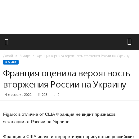
М
и
р
в
а
ж
н
ы
х
Домой
В мире
Франция оценила вероятность вторжения России на Украину
с
В МИРЕ
о
Франция оценила вероятность
б
ы
вторжения России на Украину
т
и
14 февраля, 2022
223
0
й
Figaro: в отличие от США Франция не видит признаков
эскалации от России на Украине
Франция и США иначе интерпретируют присутствие российских