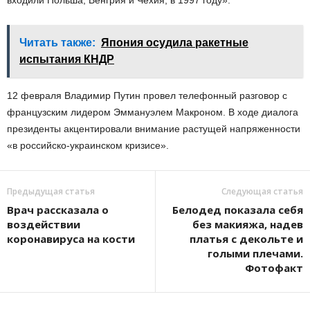
входили Польша, Венгрия и Чехия, в 1997 году».
Читать также:
Япония осудила ракетные
испытания КНДР
12 февраля Владимир Путин провел телефонный разговор с
французским лидером Эммануэлем Макроном. В ходе диалога
президенты акцентировали внимание растущей напряженности
«в российско-украинском кризисе».
Предыдущая статья
Следующая статья
Врач рассказала о
Белодед показала себя
воздействии
без макияжа, надев
коронавируса на кости
платья с декольте и
голыми плечами.
Фотофакт