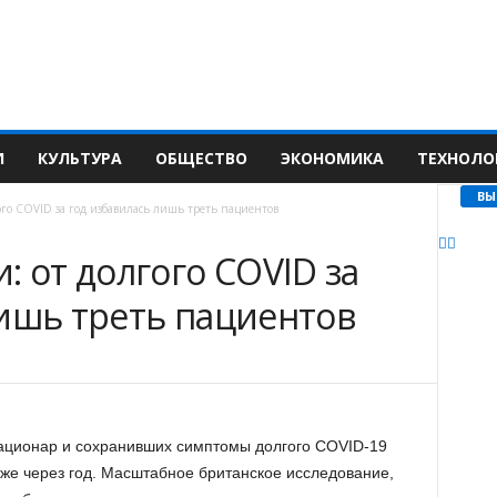
И
КУЛЬТУРА
ОБЩЕСТВО
ЭКОНОМИКА
ТЕХНОЛО
ВЫ
ого COVID за год избавилась лишь треть пациентов
: от долгого COVID за
лишь треть пациентов
тационар и сохранивших симптомы долгого COVID-19
аже через год. Масштабное британское исследование,