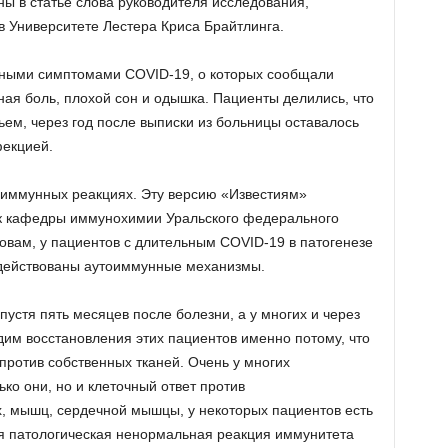
ны в статье слова руководителя исследования,
 Университете Лестера Криса Брайтлинга.
ными симптомами COVID-19, о которых сообщали
ая боль, плохой сон и одышка. Пациенты делились, что
вьем, через год после выписки из больницы оставалось
фекцией.
оиммунных реакциях. Эту версию «Известиям»
к кафедры иммунохимии Уральского федерального
овам, у пациентов с длительным COVID-19 в патогенезе
задействованы аутоиммунные механизмы.
пустя пять месяцев после болезни, а у многих и через
идим восстановления этих пациентов именно потому, что
против собственных тканей. Очень у многих
ко они, но и клеточный ответ против
х, мышц, сердечной мышцы, у некоторых пациентов есть
я патологическая ненормальная реакция иммунитета