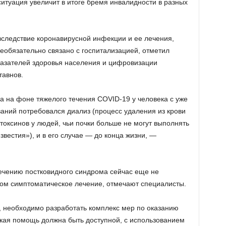
ситуация увеличит в итоге бремя инвалидности в разных
следствие коронавирусной инфекции и ее лечения,
необязательно связано с госпитализацией, отметил
азателей здоровья населения и цифровизации
авнов.
да на фоне тяжелого течения COVID-19 у человека с уже
ний потребовался диализ (процесс удаления из крови
токсинов у людей, чьи почки больше не могут выполнять
вестия»), и в его случае — до конца жизни, —
ечению постковидного синдрома сейчас еще не
ном симптоматическое лечение, отмечают специалисты.
 необходимо разработать комплекс мер по оказанию
ая помощь должна быть доступной, с использованием