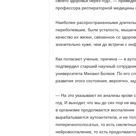
своего здоровья через год», — приведе
профессора респираторной медицины в
Наиболее распространенными длитель
переболевшие, были усталость, мышечн
качество их жизни, связанное со здоро
значительно хуже, чем до встречи с ин
Как полагают ученые, причина — в аут
подтвердил старший научный сотрудни
университета Михаил Болков. По его сл
развития этого состояния, вероятно, 
— На это указывают их анализы крови с
год. И выходит, что мы до сих пор не в
в организме продолжается воспаление 
вырабатывается аутоантитела, и не толь
поперечнополосатых, то есть скелетны
нейровоспаление, то есть продолжаетс