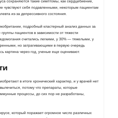
руса сохраняются такие симптомы, как сердцебиение,
ие чувствуют себя подавленными, некоторым пациентам
певта из-за депрессивного состояния.
икобритании, подробный кластерный анализ данных за
 группы пациентов в зависимости от тяжести
едомогания считались легкими, у 30% — тяжелыми, у
ренными, но затрагивающими в первую очередь
сь картина через год, ученые еще оценивают.
ти
обретают в итоге хронический характер, и у врачей нет
о вылечиться, потому что препараты, которые
ммунные процессы, до сих пор не разработаны,
вирусе, который поражает огромное число различных