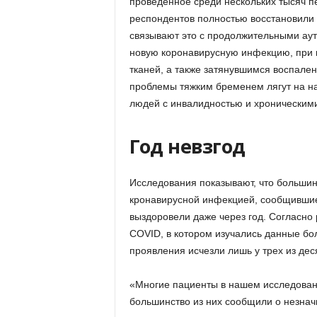
проведенное среди нескольких тысяч пе
респондентов полностью восстановили 
связывают это с продолжительными ау
новую коронавирусную инфекцию, при к
тканей, а также затянувшимся воспален
проблемы тяжким бременем лягут на на
людей с инвалидностью и хроническими
Год невзгод
Исследования показывают, что большин
кронавирусной инфекцией, сообщившие
выздоровели даже через год. Согласно
COVID, в котором изучались данные бол
проявления исчезли лишь у трех из дес
«Многие пациенты в нашем исследовани
большинство из них сообщили о незна