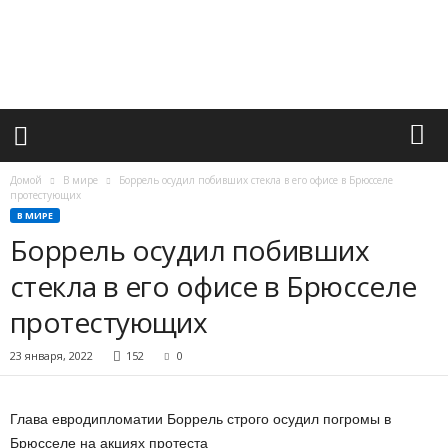
М
и
р
в
а
ж
н
ы
х
Домой
В мире
Боррель осудил побивших стекла в его офисе в Брюсселе
с
протестующих
о
В МИРЕ
б
Боррель осудил побивших
ы
стекла в его офисе в Брюсселе
т
и
протестующих
й
23 января, 2022
152
0
Глава евродипломатии Боррель строго осудил погромы в
Брюсселе на акциях протеста