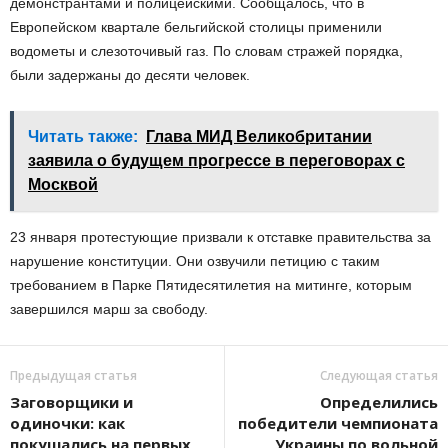
демонстрантами и полицейскими. Сообщалось, что в
Европейском квартале бельгийской столицы применили
водометы и слезоточивый газ. По словам стражей порядка,
были задержаны до десяти человек.
Читать также:
Глава МИД Великобритании
заявила о будущем прогрессе в переговорах с
Москвой
23 января протестующие призвали к отставке правительства за
нарушение конституции. Они озвучили петицию с таким
требованием в Парке Пятидесятилетия на митинге, которым
завершился марш за свободу.
Предыдущая статья
Следующая статья
Заговорщики и
Определились
одиночки: как
победители чемпионата
покушались на первых
Украины по вольной