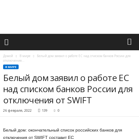
М
и
р
в
а
ж
н
ы
х
Домой
В мире
Белый дом заявил о работе ЕС над списком банков России для
с
отключения...
о
В МИРЕ
б
Белый дом заявил о работе ЕС
ы
над списком банков России для
т
и
отключения от SWIFT
й
26 февраля, 2022
139
0
Белый дом: окончательный список российских банков для
отключения от SWIFT составит ЕС