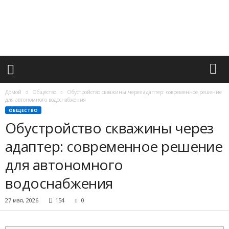
М
и
р
в
а
ж
н
ы
х
Домой
Общество
Обустройство скважины через адаптер: современное решение
с
для автономного водоснабжения
о
ОБЩЕСТВО
б
Обустройство скважины через
ы
адаптер: современное решение
т
и
для автономного
й
водоснабжения
27 мая, 2026
154
0