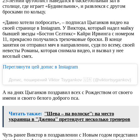
25-летний футболист наведался в баскетбольный зал в
столице, где играет «Будивельник», и развлекся с другом
бросками по кольцу.
«Давно хотели побросать», – подписал Цыганков видео на
своей странице в Instagram. У Виктора, который надел майку
бывшей звезды «Бостон Селтикс» Кайри Ирвинга с номером
11, прекрасно получались трехочковые броски. В конце
занятия он отправил мяч в направлении, судя по всему, своей
невесты Романы, которая снимала видео, и вызвал у нее
веселый смех.
Переглянути цей допис в Instagram
Допис, поширений Viktor Tsygankov 🇺🇦 (@viktortsygankov)
А на днях Цыганков поздравил всех с Рождеством от своего
имени и своего белого доброго пса.
Читать также:
''Шева – на волоске'': на место
украинца в ''Дженоа'' претендует несколько тренеров
Чуть ранее Виктор в поздравлении с Новым годом представил