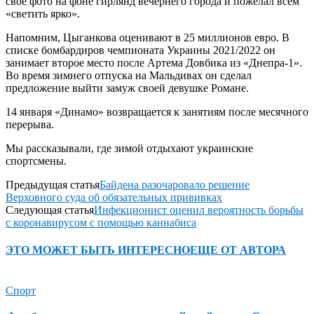
свое фото на фоне гирлянд вечернего города и пожелал всем
«светить ярко».
Напомним, Цыганкова оценивают в 25 миллионов евро. В
списке бомбардиров чемпионата Украины 2021/2022 он
занимает второе место после Артема Довбика из «Днепра-1».
Во время зимнего отпуска на Мальдивах он сделал
предложение выйти замуж своей девушке Романе.
14 января «Динамо» возвращается к занятиям после месячного
перерыва.
Мы рассказывали, где зимой отдыхают украинские
спортсмены.
Предыдущая статья
Байдена разочаровало решение
Верховного суда об обязательных прививках
Следующая статья
Инфекционист оценил вероятность борьбы
с коронавирусом с помощью каннабиса
ЭТО МОЖЕТ БЫТЬ ИНТЕРЕСНО
ЕЩЕ ОТ АВТОРА
Спорт